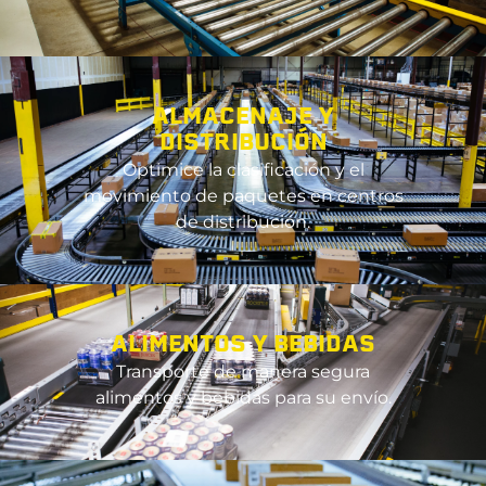
ALMACENAJE Y
DISTRIBUCIÓN
Optimice la clasificación y el
movimiento de paquetes en centros
de distribución.
ALIMENTOS Y BEBIDAS
Transporte de manera segura
alimentos y bebidas para su envío.