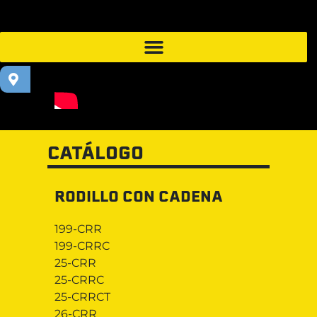
CATÁLOGO
RODILLO CON CADENA
199-CRR
199-CRRC
25-CRR
25-CRRC
25-CRRCT
26-CRR