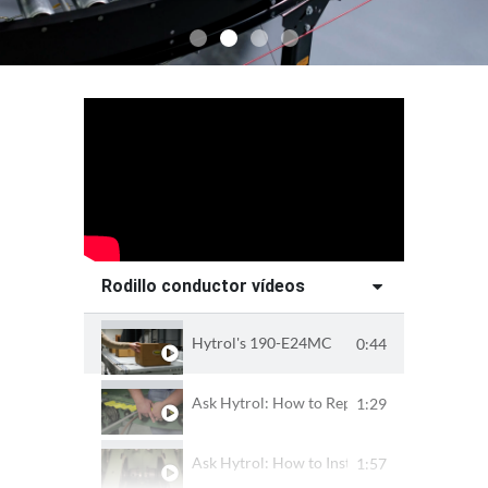
Rodillo conductor vídeos
Hytrol's 190-E24MC
0:44
Ask Hytrol: How to Replace and Maintain a
1:29
Ask Hytrol: How to Install the NSP Live Rol
1:57