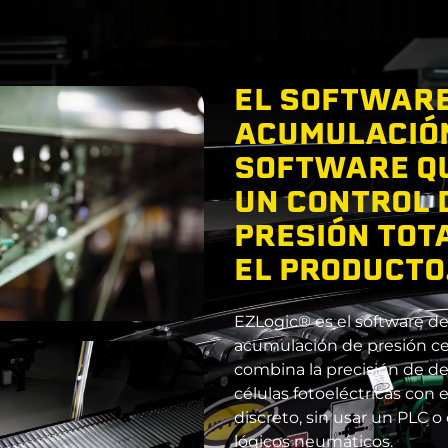
EL SOFTWARE
ACUMULACIÓN
SOFTWARE Q
UN CONTROL 
PRESIÓN TOT
EL PRODUCTO
EZLogic® es el software de
acumulación de presión ce
combina la precisión de de
células fotoeléctricas con e
discreto, sin usar un PLC
lógicos neumáticos.