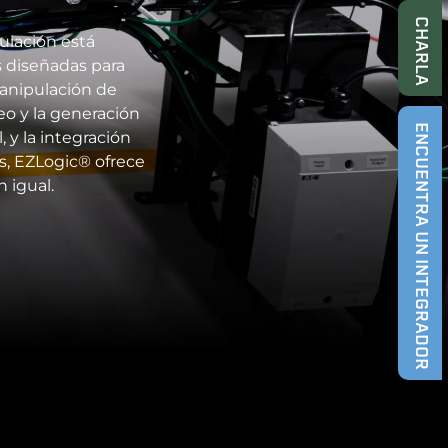
CHARLA
ulación está
s diseñadas para
anipulación de
eo y la generación
ENCUENTRA UN INTEGRADOR
 y la integración
s, EZLogic® ofrece
n igual.