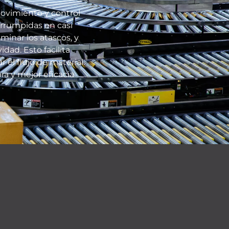
ovimiento y control
errumpidas en casi
minar los atascos, y
vidad.
Esto facilita
el flujo de material.
a y mejor eficacia