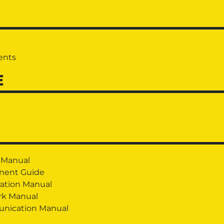
ents
E
 Manual
nent Guide
ration Manual
rk Manual
unication Manual