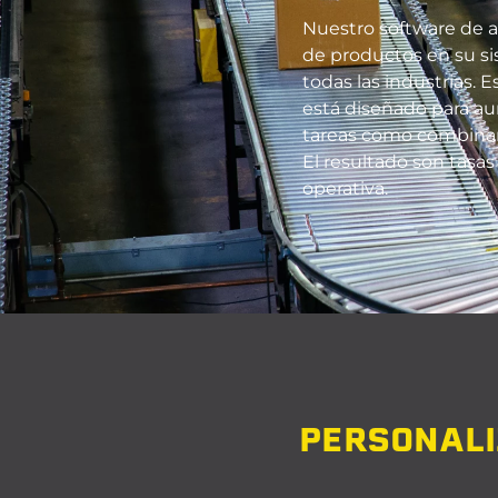
Nuestro software de a
de productos en su si
todas las industrias.
Es
está diseñado para au
tareas como combinar v
El resultado son tasa
operativa.
PERSONALI