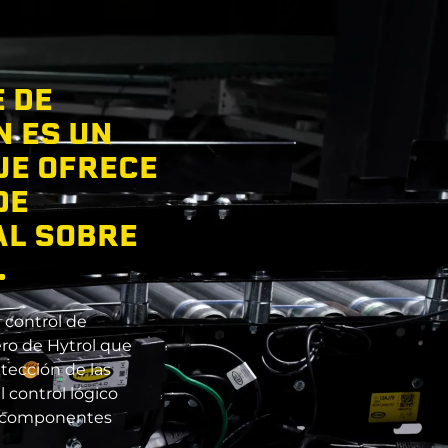
 DE
 ES UN
UE OFRECE
DE
AL SOBRE
.
 control de
ro de Hytrol que
tección de las
l control lógico
 o componentes