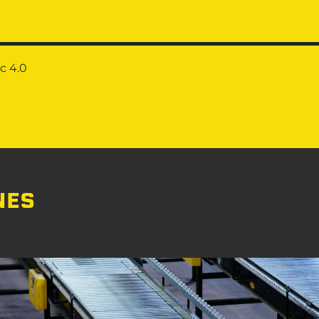
c 4.0
NES