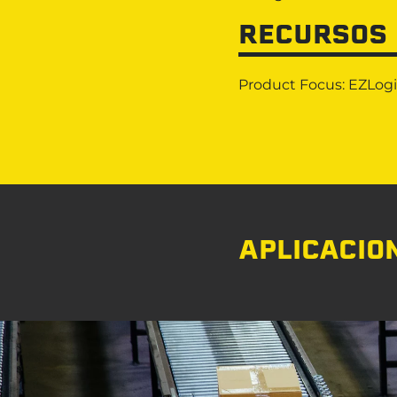
RECURSOS
Product Focus: EZLogi
APLICACIO