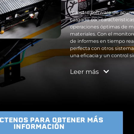
Nuestro software de acum
cargado con característica
operaciones óptimas de m
materiales. Con el monitor
de informes en tiempo real,
perfecta con otros sistema
una eficacia y un control si
Leer
más
CTENOS PARA OBTENER MÁS
INFORMACIÓN