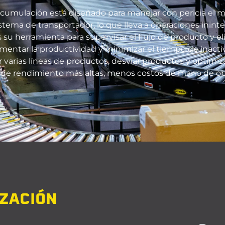
cumulación está diseñado para manejar con pericia el m
stema de transportador, lo que lleva a operaciones inint
 su herramienta para supervisar el flujo de producto y eli
mentar la productividad y minimizar el tiempo de inacti
arias líneas de productos, desviar productos y optimizar 
s de rendimiento más altas, menos costos de mano de obr
ZACIÓN