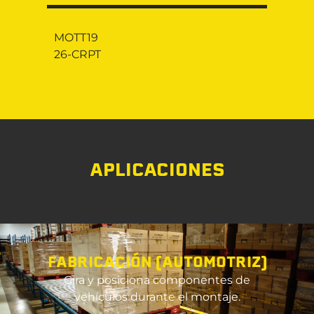
MOTT19
26-CRPT
APLICACIONES
FABRICACIÓN (AUTOMOTRIZ)
Gira y posiciona componentes de
vehículos durante el montaje.