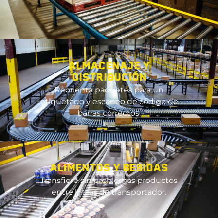
ALMACENAJE Y
DISTRIBUCIÓN
Reorienta paquetes para un
etiquetado y escaneo de código de
barras correctos.
ALIMENTOS Y BEBIDAS
Transfiere sin problemas productos
entre líneas de transportador.