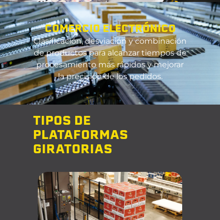
COMERCIO ELECTRÓNICO
Clasificación, desviación y combinación
de productos para alcanzar tiempos de
procesamiento más rápidos y mejorar
la precisión de los pedidos.
TIPOS DE
PLATAFORMAS
GIRATORIAS