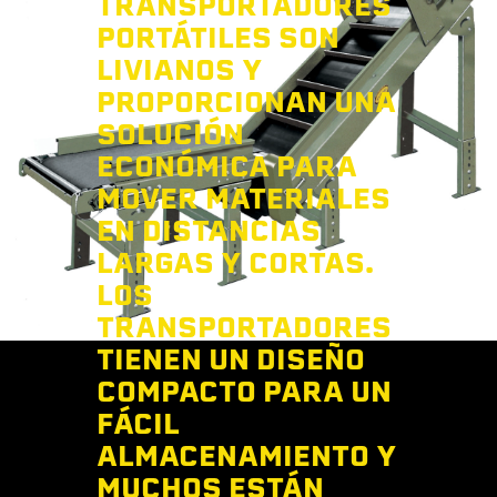
TRANSPORTADORES
PORTÁTILES SON
LIVIANOS Y
PROPORCIONAN UNA
SOLUCIÓN
ECONÓMICA PARA
MOVER MATERIALES
EN DISTANCIAS
LARGAS Y CORTAS.
LOS
TRANSPORTADORES
TIENEN UN DISEÑO
COMPACTO PARA UN
FÁCIL
ALMACENAMIENTO Y
MUCHOS ESTÁN